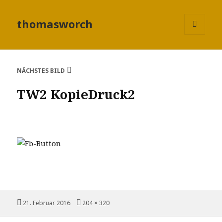
thomasworch
MENÜ
UND
WIDGETS
NÄCHSTES BILD
TW2 KopieDruck2
Veröffentlicht
21. Februar 2016
Volle
204 × 320
am
Größe