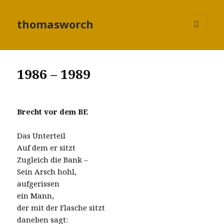
thomasworch
MENÜ
UND
WIDGETS
1986 – 1989
Brecht vor dem BE
Das Unterteil
Auf dem er sitzt
Zugleich die Bank –
Sein Arsch hohl,
aufgerissen
ein Mann,
der mit der Flasche sitzt
daneben sagt: