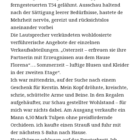
ferngesteuerten T54 gelähmt. Ausschau haltend
nach der Sättigung leerer Bedürfnisse, hastete de
Mehrheit nervös, gereizt und rücksichtslos
aneinander vorbei
Die Lautsprecher verkündeten wohldosierte
verführerische Angebote der einzelnen
Verkaufsabteilungen. „Osterzeit – erfreuen sie ihre
Partnerin mit Erzeugnissen aus dem Hause
Florena“…. Sommerzeit – luftige Blusen und Kleider
in der zweiten Etage“.
Ich war mittendrin, auf der Suche nach einem
Geschenk für Kerstin. Mein Kopf dröhnte, kreischte,
schrie, schüttelte Arme und Beine. In den Regalen
aufgehäufter, zur Schau gestellter Wohlstand – für
mich war nichts dabei. Am Ausgang verkaufte ein
Mann 4,50 Mark Tulpen ohne preisfördernde
Orchideen. ich kaufte einen Strauß und fuhr mit
der nächsten S-Bahn nach Hause.
Hagelkörner schlugen auf das Fensterbrett. Ich