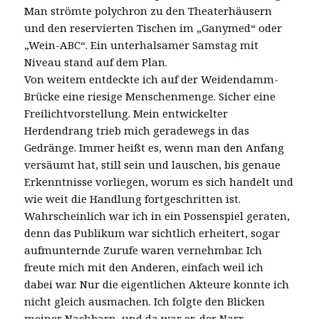
Man strömte polychron zu den Theaterhäusern
und den reservierten Tischen im „Ganymed“ oder
„Wein-ABC“. Ein unterhalsamer Samstag mit
Niveau stand auf dem Plan.
Von weitem entdeckte ich auf der Weidendamm-
Brücke eine riesige Menschenmenge. Sicher eine
Freilichtvorstellung. Mein entwickelter
Herdendrang trieb mich geradewegs in das
Gedränge. Immer heißt es, wenn man den Anfang
versäumt hat, still sein und lauschen, bis genaue
Erkenntnisse vorliegen, worum es sich handelt und
wie weit die Handlung fortgeschritten ist.
Wahrscheinlich war ich in ein Possenspiel geraten,
denn das Publikum war sichtlich erheitert, sogar
aufmunternde Zurufe waren vernehmbar. Ich
freute mich mit den Anderen, einfach weil ich
dabei war. Nur die eigentlichen Akteure konnte ich
nicht gleich ausmachen. Ich folgte den Blicken
meiner Nachbarn, und da war er, der Narr,