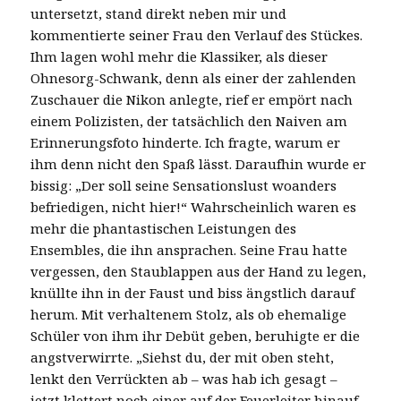
untersetzt, stand direkt neben mir und
kommentierte seiner Frau den Verlauf des Stückes.
Ihm lagen wohl mehr die Klassiker, als dieser
Ohnesorg-Schwank, denn als einer der zahlenden
Zuschauer die Nikon anlegte, rief er empört nach
einem Polizisten, der tatsächlich den Naiven am
Erinnerungsfoto hinderte. Ich fragte, warum er
ihm denn nicht den Spaß lässt. Daraufhin wurde er
bissig: „Der soll seine Sensationslust woanders
befriedigen, nicht hier!“ Wahrscheinlich waren es
mehr die phantastischen Leistungen des
Ensembles, die ihn ansprachen. Seine Frau hatte
vergessen, den Staublappen aus der Hand zu legen,
knüllte ihn in der Faust und biss ängstlich darauf
herum. Mit verhaltenem Stolz, als ob ehemalige
Schüler von ihm ihr Debüt geben, beruhigte er die
angstverwirrte. „Siehst du, der mit oben steht,
lenkt den Verrückten ab – was hab ich gesagt –
jetzt klettert noch einer auf der Feuerleiter hinauf –